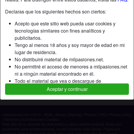
Declaras que los siguientes hechos son ciertos:
Apodo:
Zoet
Acepto que este sitio web pueda usar cookies y
Edad:
36
tecnologías similares con fines analíticos y
País:
España
publicitarios.
Provincia:
Madrid
Tengo al menos 18 años y soy mayor de edad en mi
Género:
Mujer
lugar de residencia.
No distribuiré material de milpasiones.net.
Descripción
No permitiré el acceso de menores a milpasiones.net
ni a ningún material encontrado en él.
Aún no ha ingresado su descripción.
Todo el material que vea o descargue de
Está buscando
milpasiones.net es para mi uso personal y no lo
Aceptar y continuar
mostraré a un menor.
No ha especificado ninguna preferencia
Los proveedores de este material no han contactado
conmigo y elijo verlo o descargarlo voluntariamente.
milpasiones.net © 2012 - 2026
|
Abuse
|
Sitemap
|
Precios
|
FAQ
|
Privacy policy
Entiendo que milpasiones.net utiliza perfiles de
|
Términos y Condiciones
|
Contact
fantasía que son creados y gestionados por el sitio
Este sitio es un servicio de chat erótico y utiliza perfiles ficticios. Estos son
puramente para entretenimiento, no son posibles citas físicas. Pagas por
web y que pueden comunicarse conmigo con fines
mensaje. Debes tener más de 18 años para usar este sitio. Para poder