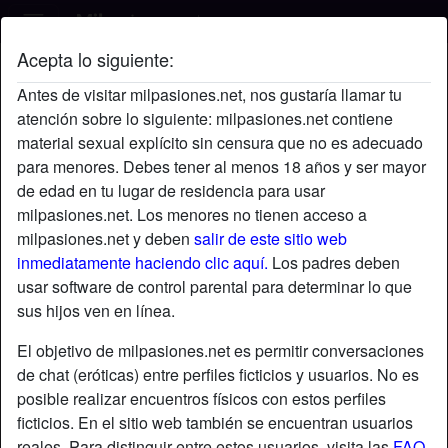
Acepta lo siguiente:
Zoet's perfil
Antes de visitar milpasiones.net, nos gustaría llamar tu
atención sobre lo siguiente: milpasiones.net contiene
material sexual explícito sin censura que no es adecuado
para menores. Debes tener al menos 18 años y ser mayor
de edad en tu lugar de residencia para usar
milpasiones.net. Los menores no tienen acceso a
milpasiones.net y deben
salir de este sitio web
inmediatamente haciendo clic aquí.
Los padres deben
usar software de control parental para determinar lo que
sus hijos ven en línea.
El objetivo de milpasiones.net es permitir conversaciones
de chat (eróticas) entre perfiles ficticios y usuarios. No es
posible realizar encuentros físicos con estos perfiles
ficticios. En el sitio web también se encuentran usuarios
star
chat
Agregar
Chatea ahora
reales. Para distinguir entre estos usuarios, visita las
FAQ
.