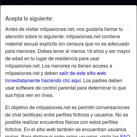
Acepta lo siguiente:
Jose's perfil
Antes de visitar milpasiones.net, nos gustaría llamar tu
atención sobre lo siguiente: milpasiones.net contiene
material sexual explícito sin censura que no es adecuado
para menores. Debes tener al menos 18 años y ser mayor
de edad en tu lugar de residencia para usar
milpasiones.net. Los menores no tienen acceso a
milpasiones.net y deben
salir de este sitio web
inmediatamente haciendo clic aquí.
Los padres deben
usar software de control parental para determinar lo que
sus hijos ven en línea.
El objetivo de milpasiones.net es permitir conversaciones
de chat (eróticas) entre perfiles ficticios y usuarios. No es
posible realizar encuentros físicos con estos perfiles
ficticios. En el sitio web también se encuentran usuarios
star
chat
Agregar
Chatea ahora
reales. Para distinguir entre estos usuarios, visita las
FAQ
.