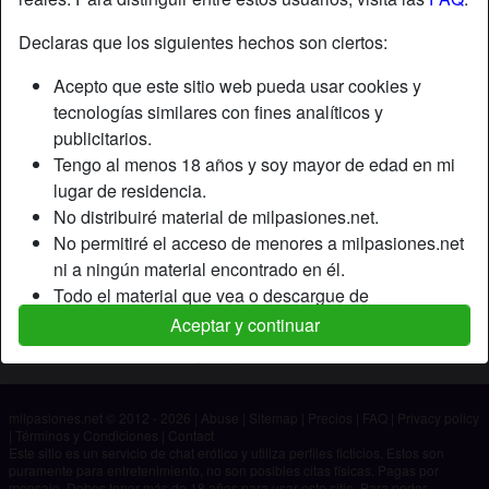
Declaras que los siguientes hechos son ciertos:
Apodo:
Jose
Acepto que este sitio web pueda usar cookies y
Edad:
23
tecnologías similares con fines analíticos y
País:
España
publicitarios.
Provincia:
Madrid
Tengo al menos 18 años y soy mayor de edad en mi
Género:
Hombre
lugar de residencia.
No distribuiré material de milpasiones.net.
Descripción
No permitiré el acceso de menores a milpasiones.net
ni a ningún material encontrado en él.
Aún no ha ingresado su descripción.
Todo el material que vea o descargue de
Está buscando
milpasiones.net es para mi uso personal y no lo
Aceptar y continuar
mostraré a un menor.
No ha especificado ninguna preferencia
Los proveedores de este material no han contactado
conmigo y elijo verlo o descargarlo voluntariamente.
milpasiones.net © 2012 - 2026
|
Abuse
|
Sitemap
|
Precios
|
FAQ
|
Privacy policy
Entiendo que milpasiones.net utiliza perfiles de
|
Términos y Condiciones
|
Contact
fantasía que son creados y gestionados por el sitio
Este sitio es un servicio de chat erótico y utiliza perfiles ficticios. Estos son
puramente para entretenimiento, no son posibles citas físicas. Pagas por
web y que pueden comunicarse conmigo con fines
mensaje. Debes tener más de 18 años para usar este sitio. Para poder