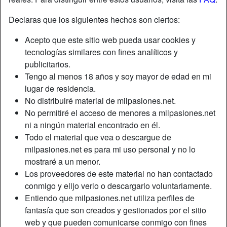
Declaras que los siguientes hechos son ciertos:
Acepto que este sitio web pueda usar cookies y
tecnologías similares con fines analíticos y
publicitarios.
Tengo al menos 18 años y soy mayor de edad en mi
lugar de residencia.
No distribuiré material de milpasiones.net.
No permitiré el acceso de menores a milpasiones.net
ni a ningún material encontrado en él.
Todo el material que vea o descargue de
milpasiones.net es para mi uso personal y no lo
Apodo:
Soytufresa
mostraré a un menor.
Edad:
26
Los proveedores de este material no han contactado
País:
España
conmigo y elijo verlo o descargarlo voluntariamente.
Provincia:
Madrid
Entiendo que milpasiones.net utiliza perfiles de
Género:
Mujer
fantasía que son creados y gestionados por el sitio
web y que pueden comunicarse conmigo con fines