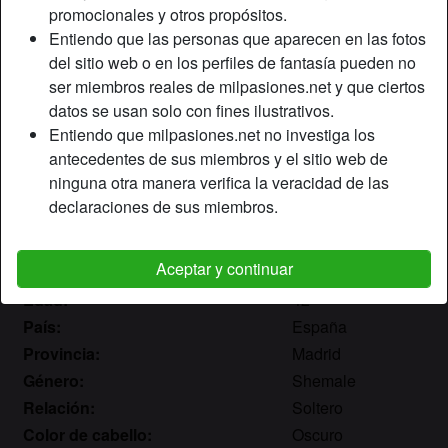
promocionales y otros propósitos.
Entiendo que las personas que aparecen en las fotos
del sitio web o en los perfiles de fantasía pueden no
ser miembros reales de milpasiones.net y que ciertos
datos se usan solo con fines ilustrativos.
Entiendo que milpasiones.net no investiga los
antecedentes de sus miembros y el sitio web de
ninguna otra manera verifica la veracidad de las
declaraciones de sus miembros.
Aceptar y continuar
Apodo:
Nikol
Edad:
42
País:
España
Provincia:
Madrid
Género:
Shemale
Relación:
Soltero
Color de cabello:
Oscuro