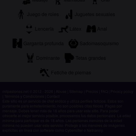
Juego de roles
Juguetes sexuales
Lencería
Látex
Anal
Garganta profunda
Sadomasoquismo
Dominante
Tetas grandes
Fetiche de piernas
milpasiones.net © 2012 - 2026
|
Abuse
|
Sitemap
|
Precios
|
FAQ
|
Privacy policy
|
Términos y Condiciones
|
Contact
Este sitio es un servicio de chat erótico y utiliza perfiles ficticios. Estos son
puramente para entretenimiento, no son posibles citas físicas. Pagas por
mensaje. Debes tener más de 18 años para usar este sitio. Para poder
ofrecerte el mejor servicio posible, procesamos tus datos personales. La edad
mínima para participar es de 18 años. Las personas menores de la edad
mínima no pueden usar este servicio. Protege a los menores de imágenes
explícitas en línea con software como Cybersitter o Netnanny.