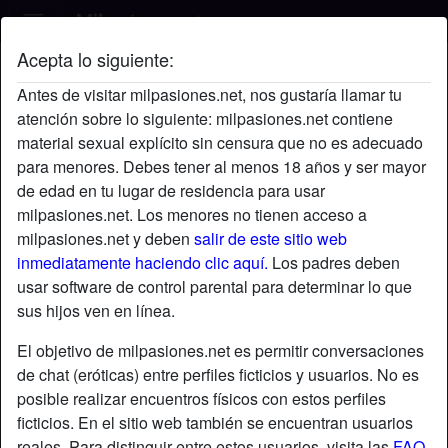
Acepta lo siguiente:
Nikol's perfil
Antes de visitar milpasiones.net, nos gustaría llamar tu
atención sobre lo siguiente: milpasiones.net contiene
material sexual explícito sin censura que no es adecuado
para menores. Debes tener al menos 18 años y ser mayor
de edad en tu lugar de residencia para usar
milpasiones.net. Los menores no tienen acceso a
milpasiones.net y deben
salir de este sitio web
inmediatamente haciendo clic aquí.
Los padres deben
usar software de control parental para determinar lo que
sus hijos ven en línea.
El objetivo de milpasiones.net es permitir conversaciones
de chat (eróticas) entre perfiles ficticios y usuarios. No es
posible realizar encuentros físicos con estos perfiles
ficticios. En el sitio web también se encuentran usuarios
star
chat
Agregar
Chatea ahora
reales. Para distinguir entre estos usuarios, visita las
FAQ
.