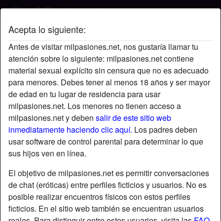
Acepta lo siguiente:
Marfil's perfil
Antes de visitar milpasiones.net, nos gustaría llamar tu
atención sobre lo siguiente: milpasiones.net contiene
material sexual explícito sin censura que no es adecuado
para menores. Debes tener al menos 18 años y ser mayor
de edad en tu lugar de residencia para usar
milpasiones.net. Los menores no tienen acceso a
milpasiones.net y deben
salir de este sitio web
inmediatamente haciendo clic aquí.
Los padres deben
usar software de control parental para determinar lo que
sus hijos ven en línea.
El objetivo de milpasiones.net es permitir conversaciones
de chat (eróticas) entre perfiles ficticios y usuarios. No es
posible realizar encuentros físicos con estos perfiles
ficticios. En el sitio web también se encuentran usuarios
star
chat
Agregar
Chatea ahora
reales. Para distinguir entre estos usuarios, visita las
FAQ
.