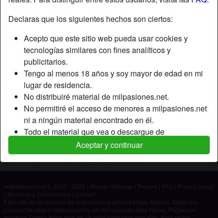
Declaras que los siguientes hechos son ciertos:
Apodo:
Marfil
Acepto que este sitio web pueda usar cookies y
Edad:
19
tecnologías similares con fines analíticos y
País:
España
publicitarios.
Provincia:
Madrid
Tengo al menos 18 años y soy mayor de edad en mi
Género:
Hombre
lugar de residencia.
No distribuiré material de milpasiones.net.
Descripción
No permitiré el acceso de menores a milpasiones.net
ni a ningún material encontrado en él.
Aún no ha ingresado su descripción.
Todo el material que vea o descargue de
Está buscando
milpasiones.net es para mi uso personal y no lo
Aceptar y continuar
mostraré a un menor.
No ha especificado ninguna preferencia
Los proveedores de este material no han contactado
conmigo y elijo verlo o descargarlo voluntariamente.
milpasiones.net © 2012 - 2026
|
Abuse
|
Sitemap
|
Precios
|
FAQ
|
Privacy policy
Entiendo que milpasiones.net utiliza perfiles de
|
Términos y Condiciones
|
Contact
fantasía que son creados y gestionados por el sitio
Este sitio es un servicio de chat erótico y utiliza perfiles ficticios. Estos son
puramente para entretenimiento, no son posibles citas físicas. Pagas por
web y que pueden comunicarse conmigo con fines
mensaje. Debes tener más de 18 años para usar este sitio. Para poder