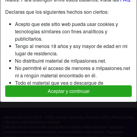
Declaras que los siguientes hechos son ciertos:
Apodo:
Mouadmazza48
Acepto que este sitio web pueda usar cookies y
Edad:
27
tecnologías similares con fines analíticos y
País:
España
publicitarios.
Provincia:
Madrid
Tengo al menos 18 años y soy mayor de edad en mi
Género:
Hombre
lugar de residencia.
No distribuiré material de milpasiones.net.
Descripción
No permitiré el acceso de menores a milpasiones.net
ni a ningún material encontrado en él.
Aún no ha ingresado su descripción.
Todo el material que vea o descargue de
Está buscando
milpasiones.net es para mi uso personal y no lo
Aceptar y continuar
mostraré a un menor.
No ha especificado ninguna preferencia
Los proveedores de este material no han contactado
conmigo y elijo verlo o descargarlo voluntariamente.
milpasiones.net © 2012 - 2026
|
Abuse
|
Sitemap
|
Precios
|
FAQ
|
Privacy policy
Entiendo que milpasiones.net utiliza perfiles de
|
Términos y Condiciones
|
Contact
fantasía que son creados y gestionados por el sitio
Este sitio es un servicio de chat erótico y utiliza perfiles ficticios. Estos son
puramente para entretenimiento, no son posibles citas físicas. Pagas por
web y que pueden comunicarse conmigo con fines
mensaje. Debes tener más de 18 años para usar este sitio. Para poder