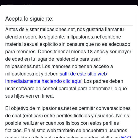
Acepta lo siguiente:
mouadmazza48's perfil
Antes de visitar milpasiones.net, nos gustaría llamar tu
atención sobre lo siguiente: milpasiones.net contiene
material sexual explícito sin censura que no es adecuado
para menores. Debes tener al menos 18 años y ser mayor
de edad en tu lugar de residencia para usar
milpasiones.net. Los menores no tienen acceso a
milpasiones.net y deben
salir de este sitio web
inmediatamente haciendo clic aquí.
Los padres deben
usar software de control parental para determinar lo que
sus hijos ven en línea.
El objetivo de milpasiones.net es permitir conversaciones
de chat (eróticas) entre perfiles ficticios y usuarios. No es
posible realizar encuentros físicos con estos perfiles
ficticios. En el sitio web también se encuentran usuarios
star
chat
Agregar
Chatea ahora
reales. Para distinguir entre estos usuarios, visita las
FAQ
.