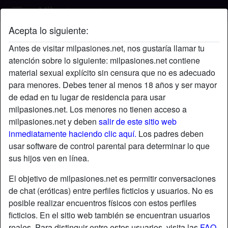
Acepta lo siguiente:
charlyswiss's perfil
Antes de visitar milpasiones.net, nos gustaría llamar tu
atención sobre lo siguiente: milpasiones.net contiene
material sexual explícito sin censura que no es adecuado
para menores. Debes tener al menos 18 años y ser mayor
de edad en tu lugar de residencia para usar
milpasiones.net. Los menores no tienen acceso a
milpasiones.net y deben
salir de este sitio web
inmediatamente haciendo clic aquí.
Los padres deben
usar software de control parental para determinar lo que
sus hijos ven en línea.
El objetivo de milpasiones.net es permitir conversaciones
de chat (eróticas) entre perfiles ficticios y usuarios. No es
posible realizar encuentros físicos con estos perfiles
ficticios. En el sitio web también se encuentran usuarios
star
chat
Agregar
Chatea ahora
reales. Para distinguir entre estos usuarios, visita las
FAQ
.