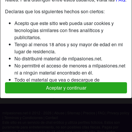
Declaras que los siguientes hechos son ciertos:
Apodo:
Charlyswiss
Acepto que este sitio web pueda usar cookies y
Edad:
55
tecnologías similares con fines analíticos y
País:
España
publicitarios.
Provincia:
Madrid
Tengo al menos 18 años y soy mayor de edad en mi
Género:
Hombre
lugar de residencia.
No distribuiré material de milpasiones.net.
Descripción
No permitiré el acceso de menores a milpasiones.net
ni a ningún material encontrado en él.
Aún no ha ingresado su descripción.
Todo el material que vea o descargue de
Está buscando
milpasiones.net es para mi uso personal y no lo
Aceptar y continuar
mostraré a un menor.
No ha especificado ninguna preferencia
Los proveedores de este material no han contactado
conmigo y elijo verlo o descargarlo voluntariamente.
milpasiones.net © 2012 - 2026
|
Abuse
|
Sitemap
|
Precios
|
FAQ
|
Privacy policy
Entiendo que milpasiones.net utiliza perfiles de
|
Términos y Condiciones
|
Contact
fantasía que son creados y gestionados por el sitio
Este sitio es un servicio de chat erótico y utiliza perfiles ficticios. Estos son
puramente para entretenimiento, no son posibles citas físicas. Pagas por
web y que pueden comunicarse conmigo con fines
mensaje. Debes tener más de 18 años para usar este sitio. Para poder