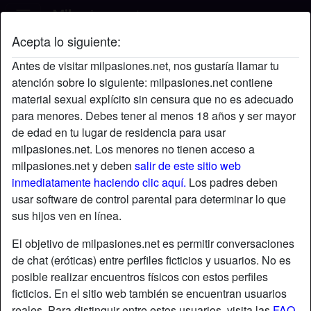
Acepta lo siguiente:
Davidmacho's perfil
Antes de visitar milpasiones.net, nos gustaría llamar tu
atención sobre lo siguiente: milpasiones.net contiene
material sexual explícito sin censura que no es adecuado
para menores. Debes tener al menos 18 años y ser mayor
de edad en tu lugar de residencia para usar
milpasiones.net. Los menores no tienen acceso a
milpasiones.net y deben
salir de este sitio web
inmediatamente haciendo clic aquí.
Los padres deben
usar software de control parental para determinar lo que
sus hijos ven en línea.
El objetivo de milpasiones.net es permitir conversaciones
de chat (eróticas) entre perfiles ficticios y usuarios. No es
posible realizar encuentros físicos con estos perfiles
ficticios. En el sitio web también se encuentran usuarios
star
chat
Agregar
Chatea ahora
reales. Para distinguir entre estos usuarios, visita las
FAQ
.