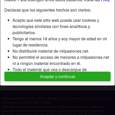
Declaras que los siguientes hechos son ciertos:
Apodo:
Davidmacho
Acepto que este sitio web pueda usar cookies y
Edad:
49
tecnologías similares con fines analíticos y
País:
España
publicitarios.
Provincia:
Melilla
Tengo al menos 18 años y soy mayor de edad en mi
Género:
Hombre
lugar de residencia.
No distribuiré material de milpasiones.net.
Descripción
No permitiré el acceso de menores a milpasiones.net
ni a ningún material encontrado en él.
Aún no ha ingresado su descripción.
Todo el material que vea o descargue de
Está buscando
milpasiones.net es para mi uso personal y no lo
Aceptar y continuar
mostraré a un menor.
No ha especificado ninguna preferencia
Los proveedores de este material no han contactado
conmigo y elijo verlo o descargarlo voluntariamente.
milpasiones.net © 2012 - 2026
|
Abuse
|
Sitemap
|
Precios
|
FAQ
|
Privacy policy
Entiendo que milpasiones.net utiliza perfiles de
|
Términos y Condiciones
|
Contact
fantasía que son creados y gestionados por el sitio
Este sitio es un servicio de chat erótico y utiliza perfiles ficticios. Estos son
puramente para entretenimiento, no son posibles citas físicas. Pagas por
web y que pueden comunicarse conmigo con fines
mensaje. Debes tener más de 18 años para usar este sitio. Para poder