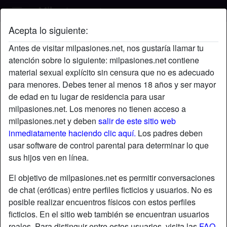
Acepta lo siguiente:
flaringLust's perfil
Antes de visitar milpasiones.net, nos gustaría llamar tu
atención sobre lo siguiente: milpasiones.net contiene
material sexual explícito sin censura que no es adecuado
para menores. Debes tener al menos 18 años y ser mayor
de edad en tu lugar de residencia para usar
milpasiones.net. Los menores no tienen acceso a
milpasiones.net y deben
salir de este sitio web
inmediatamente haciendo clic aquí.
Los padres deben
usar software de control parental para determinar lo que
sus hijos ven en línea.
El objetivo de milpasiones.net es permitir conversaciones
de chat (eróticas) entre perfiles ficticios y usuarios. No es
posible realizar encuentros físicos con estos perfiles
ficticios. En el sitio web también se encuentran usuarios
star
chat
Agregar
Chatea ahora
reales. Para distinguir entre estos usuarios, visita las
FAQ
.