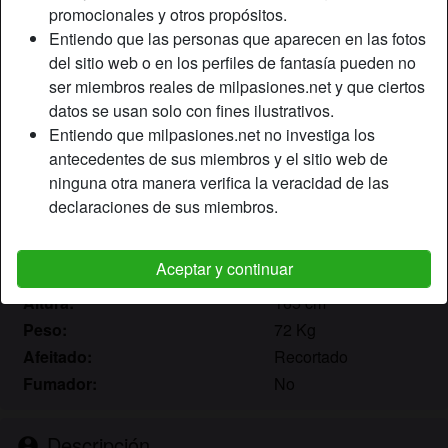
promocionales y otros propósitos.
Entiendo que las personas que aparecen en las fotos
Apodo:
FlaringLust
del sitio web o en los perfiles de fantasía pueden no
Edad:
ser miembros reales de milpasiones.net y que ciertos
58
datos se usan solo con fines ilustrativos.
País:
España
Entiendo que milpasiones.net no investiga los
Provincia:
Murcia
antecedentes de sus miembros y el sitio web de
Género:
Mujer
ninguna otra manera verifica la veracidad de las
Sexualidad:
Hetero
declaraciones de sus miembros.
Relación:
Soltero
Color de cabello:
Rubio
Aceptar y continuar
Color de ojos:
Marrón
Altura:
165 cm
Peso:
72 Kg
Afeitado:
Recortado
Fumador:
No
Descripción
person_pin