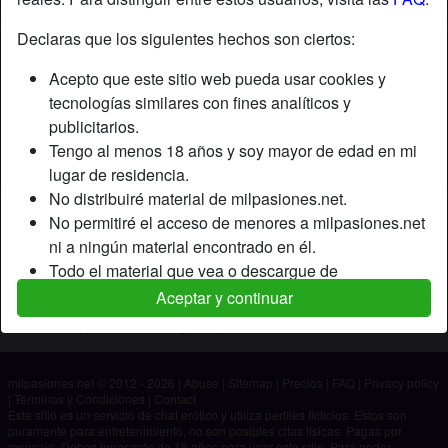
Declaras que los siguientes hechos son ciertos:
Apodo:
Fernando
Acepto que este sitio web pueda usar cookies y
Edad:
46
tecnologías similares con fines analíticos y
País:
España
publicitarios.
Provincia:
Murcia
Tengo al menos 18 años y soy mayor de edad en mi
Género:
Hombre
lugar de residencia.
No distribuiré material de milpasiones.net.
Descripción
No permitiré el acceso de menores a milpasiones.net
ni a ningún material encontrado en él.
Aún no ha ingresado su descripción.
Todo el material que vea o descargue de
Está buscando
milpasiones.net es para mi uso personal y no lo
Aceptar y continuar
mostraré a un menor.
No ha especificado ninguna preferencia
Los proveedores de este material no han contactado
conmigo y elijo verlo o descargarlo voluntariamente.
milpasiones.net © 2012 - 2026
|
Abuse
|
Sitemap
|
Precios
|
FAQ
|
Privacy policy
Entiendo que milpasiones.net utiliza perfiles de
|
Términos y Condiciones
|
Contact
fantasía que son creados y gestionados por el sitio
Este sitio es un servicio de chat erótico y utiliza perfiles ficticios. Estos son
puramente para entretenimiento, no son posibles citas físicas. Pagas por
web y que pueden comunicarse conmigo con fines
mensaje. Debes tener más de 18 años para usar este sitio. Para poder