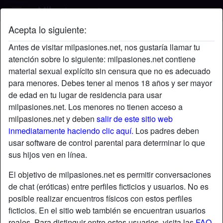
Acepta lo siguiente:
Fernando's perfil
Antes de visitar milpasiones.net, nos gustaría llamar tu
atención sobre lo siguiente: milpasiones.net contiene
material sexual explícito sin censura que no es adecuado
para menores. Debes tener al menos 18 años y ser mayor
de edad en tu lugar de residencia para usar
milpasiones.net. Los menores no tienen acceso a
milpasiones.net y deben
salir de este sitio web
inmediatamente haciendo clic aquí.
Los padres deben
usar software de control parental para determinar lo que
sus hijos ven en línea.
El objetivo de milpasiones.net es permitir conversaciones
de chat (eróticas) entre perfiles ficticios y usuarios. No es
posible realizar encuentros físicos con estos perfiles
ficticios. En el sitio web también se encuentran usuarios
star
chat
Agregar
Chatea ahora
reales. Para distinguir entre estos usuarios, visita las
FAQ
.