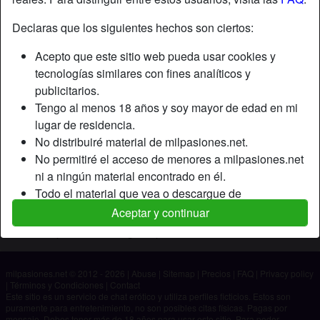
Declaras que los siguientes hechos son ciertos:
Apodo:
Mariete05
Acepto que este sitio web pueda usar cookies y
Edad:
21
tecnologías similares con fines analíticos y
País:
España
publicitarios.
Provincia:
Murcia
Tengo al menos 18 años y soy mayor de edad en mi
Género:
Hombre
lugar de residencia.
No distribuiré material de milpasiones.net.
Descripción
No permitiré el acceso de menores a milpasiones.net
ni a ningún material encontrado en él.
Aún no ha ingresado su descripción.
Todo el material que vea o descargue de
Está buscando
milpasiones.net es para mi uso personal y no lo
Aceptar y continuar
mostraré a un menor.
No ha especificado ninguna preferencia
Los proveedores de este material no han contactado
conmigo y elijo verlo o descargarlo voluntariamente.
milpasiones.net © 2012 - 2026
|
Abuse
|
Sitemap
|
Precios
|
FAQ
|
Privacy policy
Entiendo que milpasiones.net utiliza perfiles de
|
Términos y Condiciones
|
Contact
fantasía que son creados y gestionados por el sitio
Este sitio es un servicio de chat erótico y utiliza perfiles ficticios. Estos son
puramente para entretenimiento, no son posibles citas físicas. Pagas por
web y que pueden comunicarse conmigo con fines
mensaje. Debes tener más de 18 años para usar este sitio. Para poder