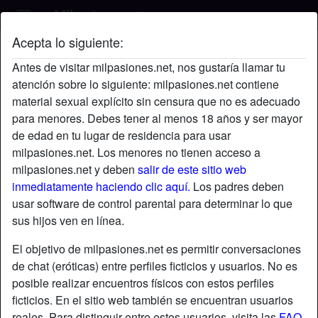
Acepta lo siguiente:
Mariete05's perfil
Antes de visitar milpasiones.net, nos gustaría llamar tu
atención sobre lo siguiente: milpasiones.net contiene
material sexual explícito sin censura que no es adecuado
para menores. Debes tener al menos 18 años y ser mayor
de edad en tu lugar de residencia para usar
milpasiones.net. Los menores no tienen acceso a
milpasiones.net y deben
salir de este sitio web
inmediatamente haciendo clic aquí.
Los padres deben
usar software de control parental para determinar lo que
sus hijos ven en línea.
El objetivo de milpasiones.net es permitir conversaciones
de chat (eróticas) entre perfiles ficticios y usuarios. No es
posible realizar encuentros físicos con estos perfiles
ficticios. En el sitio web también se encuentran usuarios
star
chat
Agregar
Chatea ahora
reales. Para distinguir entre estos usuarios, visita las
FAQ
.