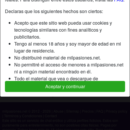
Declaras que los siguientes hechos son ciertos:
Apodo:
Fabi
Acepto que este sitio web pueda usar cookies y
Edad:
32
tecnologías similares con fines analíticos y
País:
España
publicitarios.
Provincia:
Pontevedra
Tengo al menos 18 años y soy mayor de edad en mi
Género:
Hombre
lugar de residencia.
No distribuiré material de milpasiones.net.
Descripción
No permitiré el acceso de menores a milpasiones.net
ni a ningún material encontrado en él.
Aún no ha ingresado su descripción.
Todo el material que vea o descargue de
Está buscando
milpasiones.net es para mi uso personal y no lo
Aceptar y continuar
mostraré a un menor.
No ha especificado ninguna preferencia
Los proveedores de este material no han contactado
conmigo y elijo verlo o descargarlo voluntariamente.
milpasiones.net © 2012 - 2026
|
Abuse
|
Sitemap
|
Precios
|
FAQ
|
Privacy policy
Entiendo que milpasiones.net utiliza perfiles de
|
Términos y Condiciones
|
Contact
fantasía que son creados y gestionados por el sitio
Este sitio es un servicio de chat erótico y utiliza perfiles ficticios. Estos son
puramente para entretenimiento, no son posibles citas físicas. Pagas por
web y que pueden comunicarse conmigo con fines
mensaje. Debes tener más de 18 años para usar este sitio. Para poder