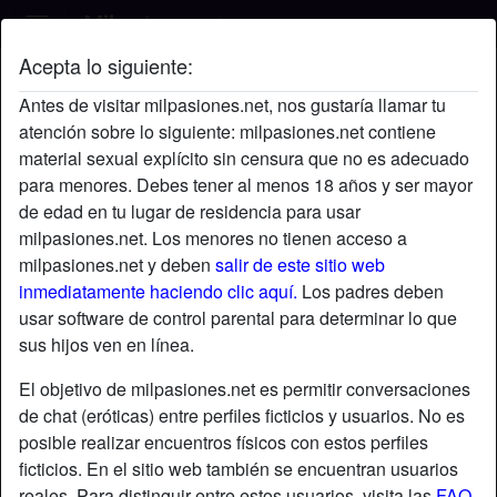
Acepta lo siguiente:
Fabi's perfil
Antes de visitar milpasiones.net, nos gustaría llamar tu
atención sobre lo siguiente: milpasiones.net contiene
material sexual explícito sin censura que no es adecuado
para menores. Debes tener al menos 18 años y ser mayor
de edad en tu lugar de residencia para usar
milpasiones.net. Los menores no tienen acceso a
milpasiones.net y deben
salir de este sitio web
inmediatamente haciendo clic aquí.
Los padres deben
usar software de control parental para determinar lo que
sus hijos ven en línea.
El objetivo de milpasiones.net es permitir conversaciones
de chat (eróticas) entre perfiles ficticios y usuarios. No es
posible realizar encuentros físicos con estos perfiles
ficticios. En el sitio web también se encuentran usuarios
star
chat
Agregar
Chatea ahora
reales. Para distinguir entre estos usuarios, visita las
FAQ
.