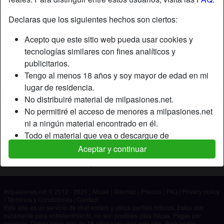
Declaras que los siguientes hechos son ciertos:
Apodo:
HelenSusy
Acepto que este sitio web pueda usar cookies y
Edad:
25
tecnologías similares con fines analíticos y
País:
España
publicitarios.
Provincia:
Salamanca
Tengo al menos 18 años y soy mayor de edad en mi
Género:
Mujer
lugar de residencia.
No distribuiré material de milpasiones.net.
Descripción
No permitiré el acceso de menores a milpasiones.net
ni a ningún material encontrado en él.
Aún no ha ingresado su descripción.
Todo el material que vea o descargue de
Está buscando
milpasiones.net es para mi uso personal y no lo
Aceptar y continuar
mostraré a un menor.
No ha especificado ninguna preferencia
Los proveedores de este material no han contactado
conmigo y elijo verlo o descargarlo voluntariamente.
milpasiones.net © 2012 - 2026
|
Abuse
|
Sitemap
|
Precios
|
FAQ
|
Privacy policy
Entiendo que milpasiones.net utiliza perfiles de
|
Términos y Condiciones
|
Contact
fantasía que son creados y gestionados por el sitio
Este sitio es un servicio de chat erótico y utiliza perfiles ficticios. Estos son
puramente para entretenimiento, no son posibles citas físicas. Pagas por
web y que pueden comunicarse conmigo con fines
mensaje. Debes tener más de 18 años para usar este sitio. Para poder