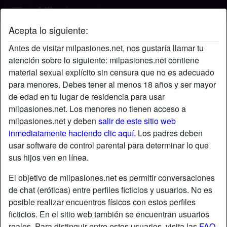
Acepta lo siguiente:
HelenSusy's perfil
Antes de visitar milpasiones.net, nos gustaría llamar tu
atención sobre lo siguiente: milpasiones.net contiene
material sexual explícito sin censura que no es adecuado
para menores. Debes tener al menos 18 años y ser mayor
de edad en tu lugar de residencia para usar
milpasiones.net. Los menores no tienen acceso a
milpasiones.net y deben
salir de este sitio web
inmediatamente haciendo clic aquí.
Los padres deben
usar software de control parental para determinar lo que
sus hijos ven en línea.
El objetivo de milpasiones.net es permitir conversaciones
de chat (eróticas) entre perfiles ficticios y usuarios. No es
posible realizar encuentros físicos con estos perfiles
ficticios. En el sitio web también se encuentran usuarios
star
chat
Agregar
Chatea ahora
reales. Para distinguir entre estos usuarios, visita las
FAQ
.