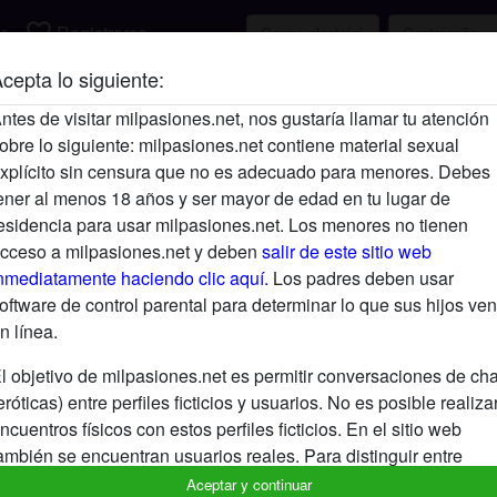
favorite_border
r
Registrarse
cepta lo siguiente:
Descripción
ntes de visitar milpasiones.net, nos gustaría llamar tu atención
obre lo siguiente: milpasiones.net contiene material sexual
Aún no ha ingresado su descripción.
xplícito sin censura que no es adecuado para menores. Debes
Está buscando
ener al menos 18 años y ser mayor de edad en tu lugar de
esidencia para usar milpasiones.net. Los menores no tienen
No ha especificado ninguna preferencia
cceso a milpasiones.net y deben
salir de este sitio web
nmediatamente haciendo clic aquí.
Los padres deben usar
oftware de control parental para determinar lo que sus hijos ven
n línea.
l objetivo de milpasiones.net es permitir conversaciones de cha
eróticas) entre perfiles ficticios y usuarios. No es posible realiza
ncuentros físicos con estos perfiles ficticios. En el sitio web
ambién se encuentran usuarios reales. Para distinguir entre
stos usuarios, visita las
FAQ
.
Aceptar y continuar