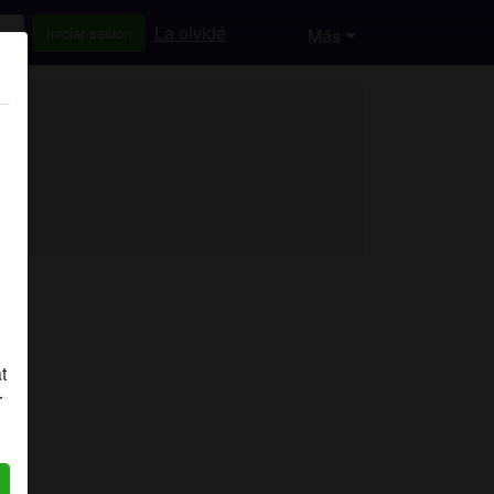
La olvidé
Iniciar sesión
Más
t
r