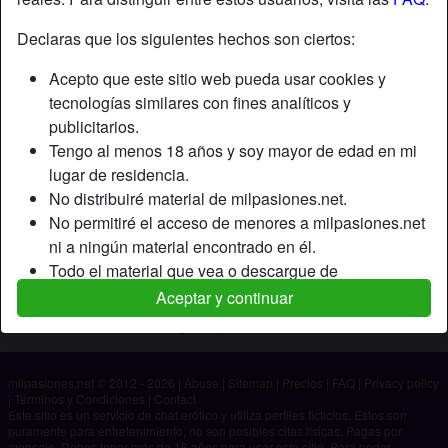
Declaras que los siguientes hechos son ciertos:
Apodo:
Xiomara
Acepto que este sitio web pueda usar cookies y
Edad:
32
tecnologías similares con fines analíticos y
País:
España
publicitarios.
Provincia:
Santa Cruz de Tenerife
Tengo al menos 18 años y soy mayor de edad en mi
Género:
Mujer
lugar de residencia.
No distribuiré material de milpasiones.net.
Descripción
No permitiré el acceso de menores a milpasiones.net
ni a ningún material encontrado en él.
Aún no ha ingresado su descripción.
Todo el material que vea o descargue de
Está buscando
milpasiones.net es para mi uso personal y no lo
Aceptar y continuar
mostraré a un menor.
No ha especificado ninguna preferencia
Los proveedores de este material no han contactado
conmigo y elijo verlo o descargarlo voluntariamente.
milpasiones.net © 2012 - 2026
|
Abuse
|
Sitemap
|
Precios
|
FAQ
|
Privacy policy
Entiendo que milpasiones.net utiliza perfiles de
|
Términos y Condiciones
|
Contact
fantasía que son creados y gestionados por el sitio
Este sitio es un servicio de chat erótico y utiliza perfiles ficticios. Estos son
puramente para entretenimiento, no son posibles citas físicas. Pagas por
web y que pueden comunicarse conmigo con fines
mensaje. Debes tener más de 18 años para usar este sitio. Para poder