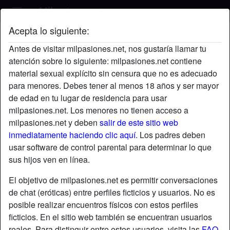
Acepta lo siguiente:
Xiomara's perfil
Antes de visitar milpasiones.net, nos gustaría llamar tu
atención sobre lo siguiente: milpasiones.net contiene
material sexual explícito sin censura que no es adecuado
para menores. Debes tener al menos 18 años y ser mayor
de edad en tu lugar de residencia para usar
milpasiones.net. Los menores no tienen acceso a
milpasiones.net y deben
salir de este sitio web
inmediatamente haciendo clic aquí.
Los padres deben
usar software de control parental para determinar lo que
sus hijos ven en línea.
El objetivo de milpasiones.net es permitir conversaciones
de chat (eróticas) entre perfiles ficticios y usuarios. No es
posible realizar encuentros físicos con estos perfiles
ficticios. En el sitio web también se encuentran usuarios
star
chat
Agregar
Chatea ahora
reales. Para distinguir entre estos usuarios, visita las
FAQ
.