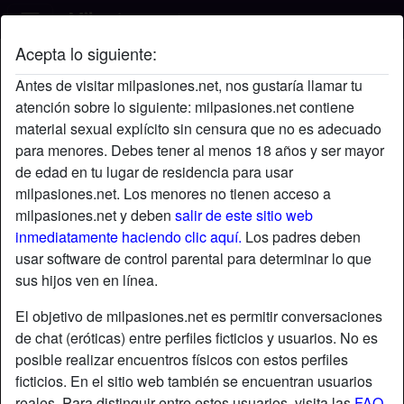
Acepta lo siguiente:
Andrea's perfil
Antes de visitar milpasiones.net, nos gustaría llamar tu
atención sobre lo siguiente: milpasiones.net contiene
material sexual explícito sin censura que no es adecuado
para menores. Debes tener al menos 18 años y ser mayor
de edad en tu lugar de residencia para usar
milpasiones.net. Los menores no tienen acceso a
milpasiones.net y deben
salir de este sitio web
inmediatamente haciendo clic aquí.
Los padres deben
usar software de control parental para determinar lo que
sus hijos ven en línea.
El objetivo de milpasiones.net es permitir conversaciones
de chat (eróticas) entre perfiles ficticios y usuarios. No es
posible realizar encuentros físicos con estos perfiles
ficticios. En el sitio web también se encuentran usuarios
star
chat
Agregar
Chatea ahora
reales. Para distinguir entre estos usuarios, visita las
FAQ
.