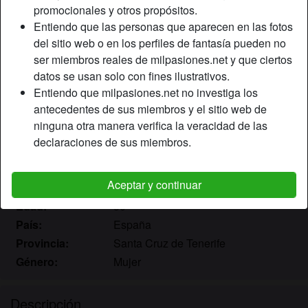
promocionales y otros propósitos.
Entiendo que las personas que aparecen en las fotos
del sitio web o en los perfiles de fantasía pueden no
ser miembros reales de milpasiones.net y que ciertos
datos se usan solo con fines ilustrativos.
Entiendo que milpasiones.net no investiga los
antecedentes de sus miembros y el sitio web de
ninguna otra manera verifica la veracidad de las
declaraciones de sus miembros.
Aceptar y continuar
Apodo:
Andrea
Edad:
30
País:
España
Provincia:
Santa Cruz de Tenerife
Género:
Mujer
Descripción