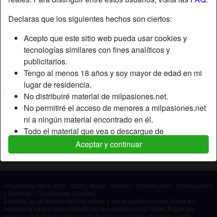
Declaras que los siguientes hechos son ciertos:
Apodo:
Gisel
Acepto que este sitio web pueda usar cookies y
Edad:
46
tecnologías similares con fines analíticos y
País:
España
publicitarios.
Provincia:
Santa Cruz de Tenerife
Tengo al menos 18 años y soy mayor de edad en mi
Género:
Mujer
lugar de residencia.
No distribuiré material de milpasiones.net.
Descripción
No permitiré el acceso de menores a milpasiones.net
ni a ningún material encontrado en él.
Aún no ha ingresado su descripción.
Todo el material que vea o descargue de
Está buscando
milpasiones.net es para mi uso personal y no lo
Aceptar y continuar
mostraré a un menor.
No ha especificado ninguna preferencia
Los proveedores de este material no han contactado
conmigo y elijo verlo o descargarlo voluntariamente.
milpasiones.net © 2012 - 2026
|
Abuse
|
Sitemap
|
Precios
|
FAQ
|
Privacy policy
Entiendo que milpasiones.net utiliza perfiles de
|
Términos y Condiciones
|
Contact
fantasía que son creados y gestionados por el sitio
Este sitio es un servicio de chat erótico y utiliza perfiles ficticios. Estos son
puramente para entretenimiento, no son posibles citas físicas. Pagas por
web y que pueden comunicarse conmigo con fines
mensaje. Debes tener más de 18 años para usar este sitio. Para poder