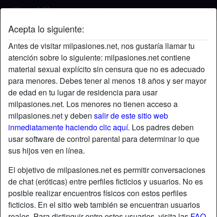
Acepta lo siguiente:
gisel's perfil
Antes de visitar milpasiones.net, nos gustaría llamar tu
atención sobre lo siguiente: milpasiones.net contiene
material sexual explícito sin censura que no es adecuado
para menores. Debes tener al menos 18 años y ser mayor
de edad en tu lugar de residencia para usar
milpasiones.net. Los menores no tienen acceso a
milpasiones.net y deben
salir de este sitio web
inmediatamente haciendo clic aquí.
Los padres deben
usar software de control parental para determinar lo que
sus hijos ven en línea.
El objetivo de milpasiones.net es permitir conversaciones
de chat (eróticas) entre perfiles ficticios y usuarios. No es
posible realizar encuentros físicos con estos perfiles
ficticios. En el sitio web también se encuentran usuarios
star
chat
Agregar
Chatea ahora
reales. Para distinguir entre estos usuarios, visita las
FAQ
.