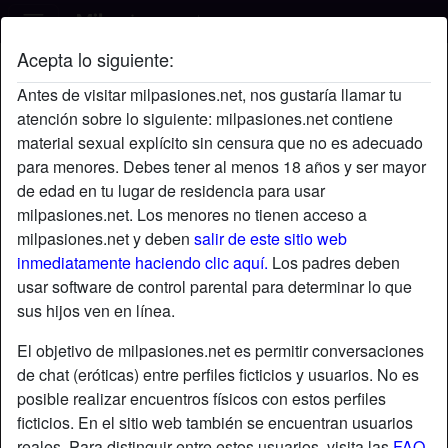
Acepta lo siguiente:
Norkys's perfil
Antes de visitar milpasiones.net, nos gustaría llamar tu
atención sobre lo siguiente: milpasiones.net contiene
material sexual explícito sin censura que no es adecuado
para menores. Debes tener al menos 18 años y ser mayor
de edad en tu lugar de residencia para usar
milpasiones.net. Los menores no tienen acceso a
milpasiones.net y deben
salir de este sitio web
inmediatamente haciendo clic aquí.
Los padres deben
usar software de control parental para determinar lo que
sus hijos ven en línea.
El objetivo de milpasiones.net es permitir conversaciones
de chat (eróticas) entre perfiles ficticios y usuarios. No es
posible realizar encuentros físicos con estos perfiles
ficticios. En el sitio web también se encuentran usuarios
star
chat
Agregar
Chatea ahora
reales. Para distinguir entre estos usuarios, visita las
FAQ
.