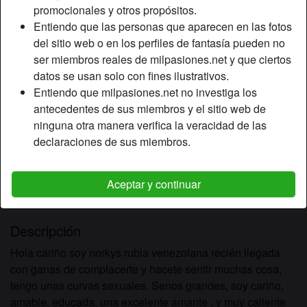
promocionales y otros propósitos.
Entiendo que las personas que aparecen en las fotos
Apodo:
Norkys
del sitio web o en los perfiles de fantasía pueden no
Edad:
ser miembros reales de milpasiones.net y que ciertos
30
datos se usan solo con fines ilustrativos.
País:
España
Entiendo que milpasiones.net no investiga los
Provincia:
Santa Cruz de Tenerife
antecedentes de sus miembros y el sitio web de
Género:
Mujer
ninguna otra manera verifica la veracidad de las
Color de cabello:
Rubio
declaraciones de sus miembros.
Color de ojos:
Marrón
Altura:
152 cm
Aceptar y continuar
Afeitado:
yes
Descripción
Hola cariño soy norkys rubia venezolana recién llegada
con ganas de complacerte y hacete sentir muchas cosa,
tengo unas curvas sexuales. Senos grandes, soy cariño,
amable, educada, una excelente amante , y muy caliente