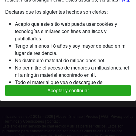
Declaras que los siguientes hechos son ciertos:
Apodo:
Joseluis
Acepto que este sitio web pueda usar cookies y
Edad:
47
tecnologías similares con fines analíticos y
País:
España
publicitarios.
Provincia:
Sevilla
Tengo al menos 18 años y soy mayor de edad en mi
Género:
Hombre
lugar de residencia.
No distribuiré material de milpasiones.net.
Descripción
No permitiré el acceso de menores a milpasiones.net
ni a ningún material encontrado en él.
Aún no ha ingresado su descripción.
Todo el material que vea o descargue de
Está buscando
milpasiones.net es para mi uso personal y no lo
Aceptar y continuar
mostraré a un menor.
No ha especificado ninguna preferencia
Los proveedores de este material no han contactado
conmigo y elijo verlo o descargarlo voluntariamente.
milpasiones.net © 2012 - 2026
|
Abuse
|
Sitemap
|
Precios
|
FAQ
|
Privacy policy
Entiendo que milpasiones.net utiliza perfiles de
|
Términos y Condiciones
|
Contact
fantasía que son creados y gestionados por el sitio
Este sitio es un servicio de chat erótico y utiliza perfiles ficticios. Estos son
puramente para entretenimiento, no son posibles citas físicas. Pagas por
web y que pueden comunicarse conmigo con fines
mensaje. Debes tener más de 18 años para usar este sitio. Para poder