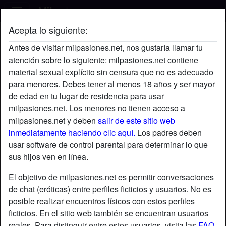
Acepta lo siguiente:
Joseluis's perfil
Antes de visitar milpasiones.net, nos gustaría llamar tu
atención sobre lo siguiente: milpasiones.net contiene
material sexual explícito sin censura que no es adecuado
para menores. Debes tener al menos 18 años y ser mayor
de edad en tu lugar de residencia para usar
milpasiones.net. Los menores no tienen acceso a
milpasiones.net y deben
salir de este sitio web
inmediatamente haciendo clic aquí.
Los padres deben
usar software de control parental para determinar lo que
sus hijos ven en línea.
El objetivo de milpasiones.net es permitir conversaciones
de chat (eróticas) entre perfiles ficticios y usuarios. No es
posible realizar encuentros físicos con estos perfiles
ficticios. En el sitio web también se encuentran usuarios
star
chat
Agregar
Chatea ahora
reales. Para distinguir entre estos usuarios, visita las
FAQ
.