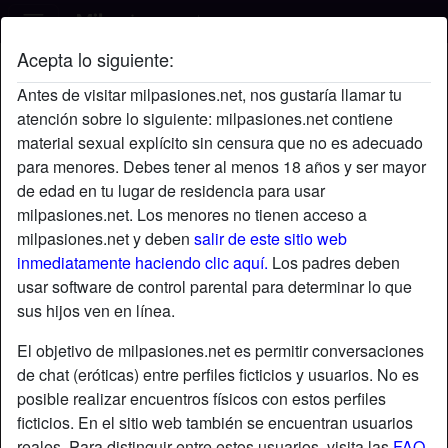
Acepta lo siguiente:
Alba's perfil
Antes de visitar milpasiones.net, nos gustaría llamar tu
atención sobre lo siguiente: milpasiones.net contiene
material sexual explícito sin censura que no es adecuado
para menores. Debes tener al menos 18 años y ser mayor
de edad en tu lugar de residencia para usar
milpasiones.net. Los menores no tienen acceso a
milpasiones.net y deben
salir de este sitio web
inmediatamente haciendo clic aquí.
Los padres deben
usar software de control parental para determinar lo que
sus hijos ven en línea.
El objetivo de milpasiones.net es permitir conversaciones
de chat (eróticas) entre perfiles ficticios y usuarios. No es
posible realizar encuentros físicos con estos perfiles
ficticios. En el sitio web también se encuentran usuarios
star
chat
Agregar
Chatea ahora
reales. Para distinguir entre estos usuarios, visita las
FAQ
.