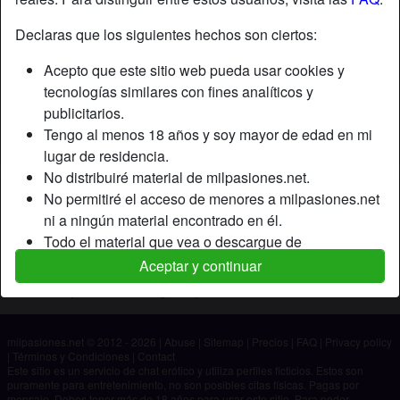
Declaras que los siguientes hechos son ciertos:
Apodo:
Alba
Acepto que este sitio web pueda usar cookies y
Edad:
27
tecnologías similares con fines analíticos y
País:
España
publicitarios.
Provincia:
Sevilla
Tengo al menos 18 años y soy mayor de edad en mi
Género:
Mujer
lugar de residencia.
No distribuiré material de milpasiones.net.
Descripción
No permitiré el acceso de menores a milpasiones.net
ni a ningún material encontrado en él.
Aún no ha ingresado su descripción.
Todo el material que vea o descargue de
Está buscando
milpasiones.net es para mi uso personal y no lo
Aceptar y continuar
mostraré a un menor.
No ha especificado ninguna preferencia
Los proveedores de este material no han contactado
conmigo y elijo verlo o descargarlo voluntariamente.
milpasiones.net © 2012 - 2026
|
Abuse
|
Sitemap
|
Precios
|
FAQ
|
Privacy policy
Entiendo que milpasiones.net utiliza perfiles de
|
Términos y Condiciones
|
Contact
fantasía que son creados y gestionados por el sitio
Este sitio es un servicio de chat erótico y utiliza perfiles ficticios. Estos son
puramente para entretenimiento, no son posibles citas físicas. Pagas por
web y que pueden comunicarse conmigo con fines
mensaje. Debes tener más de 18 años para usar este sitio. Para poder