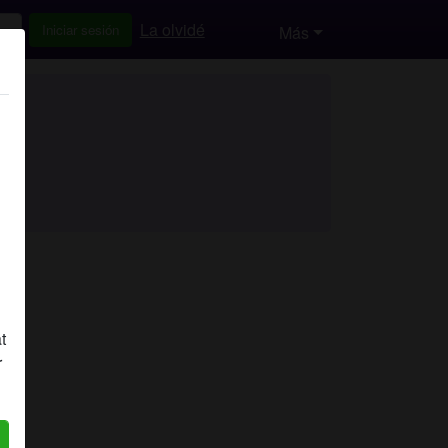
La olvidé
Iniciar sesión
Más
t
r