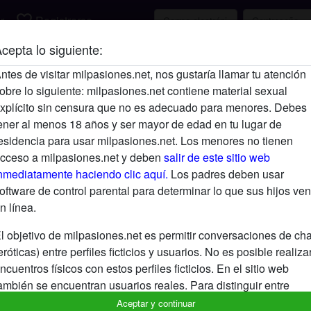
favorite_border
r
Registrarse
cepta lo siguiente:
Descripción
ntes de visitar milpasiones.net, nos gustaría llamar tu atención
obre lo siguiente: milpasiones.net contiene material sexual
Aún no ha ingresado su descripción.
xplícito sin censura que no es adecuado para menores. Debes
Está buscando
ener al menos 18 años y ser mayor de edad en tu lugar de
esidencia para usar milpasiones.net. Los menores no tienen
No ha especificado ninguna preferencia
cceso a milpasiones.net y deben
salir de este sitio web
nmediatamente haciendo clic aquí.
Los padres deben usar
oftware de control parental para determinar lo que sus hijos ven
n línea.
l objetivo de milpasiones.net es permitir conversaciones de cha
eróticas) entre perfiles ficticios y usuarios. No es posible realiza
ncuentros físicos con estos perfiles ficticios. En el sitio web
ambién se encuentran usuarios reales. Para distinguir entre
stos usuarios, visita las
FAQ
.
Aceptar y continuar