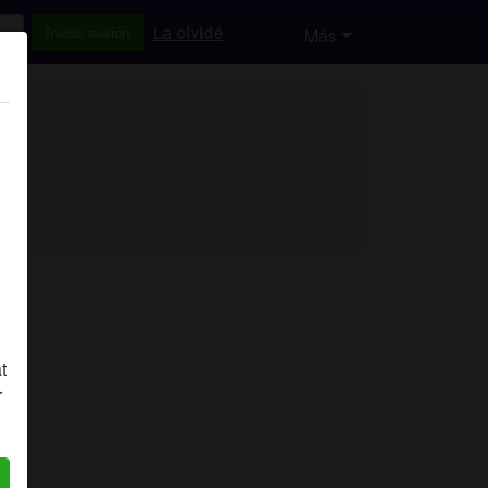
La olvidé
Iniciar sesión
Más
t
r