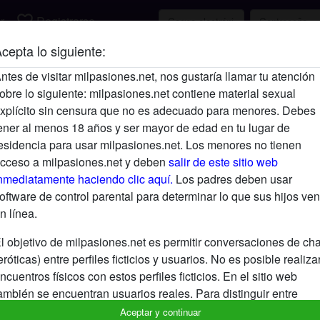
favorite_border
r
Registrarse
cepta lo siguiente:
Descripción
ntes de visitar milpasiones.net, nos gustaría llamar tu atención
obre lo siguiente: milpasiones.net contiene material sexual
Aún no ha ingresado su descripción.
xplícito sin censura que no es adecuado para menores. Debes
Está buscando
ener al menos 18 años y ser mayor de edad en tu lugar de
esidencia para usar milpasiones.net. Los menores no tienen
No ha especificado ninguna preferencia
cceso a milpasiones.net y deben
salir de este sitio web
nmediatamente haciendo clic aquí.
Los padres deben usar
oftware de control parental para determinar lo que sus hijos ven
n línea.
l objetivo de milpasiones.net es permitir conversaciones de cha
eróticas) entre perfiles ficticios y usuarios. No es posible realiza
ncuentros físicos con estos perfiles ficticios. En el sitio web
ambién se encuentran usuarios reales. Para distinguir entre
stos usuarios, visita las
FAQ
.
Aceptar y continuar