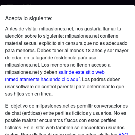
Acepta lo siguiente:
Sonero's perfil
Antes de visitar milpasiones.net, nos gustaría llamar tu
atención sobre lo siguiente: milpasiones.net contiene
material sexual explícito sin censura que no es adecuado
para menores. Debes tener al menos 18 años y ser mayor
de edad en tu lugar de residencia para usar
milpasiones.net. Los menores no tienen acceso a
milpasiones.net y deben
salir de este sitio web
inmediatamente haciendo clic aquí.
Los padres deben
usar software de control parental para determinar lo que
sus hijos ven en línea.
El objetivo de milpasiones.net es permitir conversaciones
de chat (eróticas) entre perfiles ficticios y usuarios. No es
posible realizar encuentros físicos con estos perfiles
ficticios. En el sitio web también se encuentran usuarios
star
chat
Agregar
Chatea ahora
reales. Para distinguir entre estos usuarios, visita las
FAQ
.