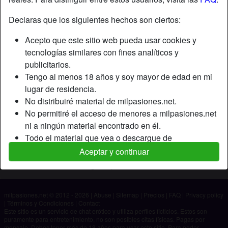
Declaras que los siguientes hechos son ciertos:
Apodo:
Sonero
Acepto que este sitio web pueda usar cookies y
Edad:
43
tecnologías similares con fines analíticos y
País:
España
publicitarios.
Provincia:
Valencia
Tengo al menos 18 años y soy mayor de edad en mi
Género:
Hombre
lugar de residencia.
No distribuiré material de milpasiones.net.
Descripción
No permitiré el acceso de menores a milpasiones.net
ni a ningún material encontrado en él.
Aún no ha ingresado su descripción.
Todo el material que vea o descargue de
Está buscando
milpasiones.net es para mi uso personal y no lo
Aceptar y continuar
mostraré a un menor.
No ha especificado ninguna preferencia
Los proveedores de este material no han contactado
conmigo y elijo verlo o descargarlo voluntariamente.
milpasiones.net © 2012 - 2026
|
Abuse
|
Sitemap
|
Precios
|
FAQ
|
Privacy policy
Entiendo que milpasiones.net utiliza perfiles de
|
Términos y Condiciones
|
Contact
fantasía que son creados y gestionados por el sitio
Este sitio es un servicio de chat erótico y utiliza perfiles ficticios. Estos son
puramente para entretenimiento, no son posibles citas físicas. Pagas por
web y que pueden comunicarse conmigo con fines
mensaje. Debes tener más de 18 años para usar este sitio. Para poder