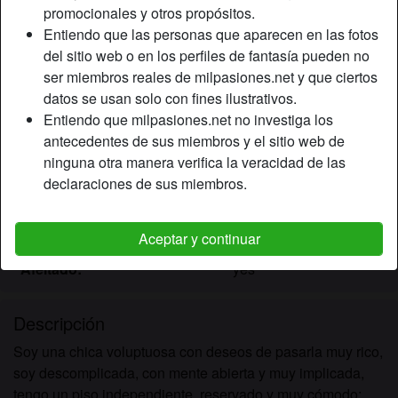
promocionales y otros propósitos.
Entiendo que las personas que aparecen en las fotos
Apodo:
MACARENA
del sitio web o en los perfiles de fantasía pueden no
Edad:
ser miembros reales de milpasiones.net y que ciertos
26
datos se usan solo con fines ilustrativos.
País:
España
Entiendo que milpasiones.net no investiga los
Provincia:
Valencia
antecedentes de sus miembros y el sitio web de
Género:
Mujer
ninguna otra manera verifica la veracidad de las
Color de cabello:
Oscuro
declaraciones de sus miembros.
Color de ojos:
Marrón
Altura:
166 cm
Aceptar y continuar
Peso:
60 Kg
Afeitado:
yes
Descripción
Soy una chica voluptuosa con deseos de pasarla muy rico,
soy descomplicada, con mente abierta y muy implicada,
tengo un piso independiente, reservado y muy cómodo;