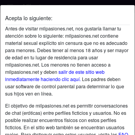
Acepta lo siguiente:
MACARENA's perfil
Antes de visitar milpasiones.net, nos gustaría llamar tu
atención sobre lo siguiente: milpasiones.net contiene
material sexual explícito sin censura que no es adecuado
para menores. Debes tener al menos 18 años y ser mayor
de edad en tu lugar de residencia para usar
milpasiones.net. Los menores no tienen acceso a
milpasiones.net y deben
salir de este sitio web
inmediatamente haciendo clic aquí.
Los padres deben
usar software de control parental para determinar lo que
sus hijos ven en línea.
El objetivo de milpasiones.net es permitir conversaciones
de chat (eróticas) entre perfiles ficticios y usuarios. No es
posible realizar encuentros físicos con estos perfiles
ficticios. En el sitio web también se encuentran usuarios
star
chat
Agregar
Chatea ahora
reales. Para distinguir entre estos usuarios, visita las
FAQ
.