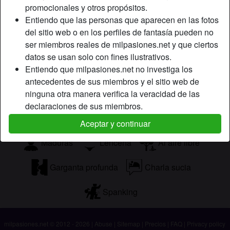
contáctame y no te arrepentirás.
promocionales y otros propósitos.
Entiendo que las personas que aparecen en las fotos
Está buscando
del sitio web o en los perfiles de fantasía pueden no
Africano, Asiático, Caucásico, Oriente Medio, Latino
ser miembros reales de milpasiones.net y que ciertos
datos se usan solo con fines ilustrativos.
Entiendo que milpasiones.net no investiga los
Etiquetas
antecedentes de sus miembros y el sitio web de
Mamadas
Oral
Juego de roles
ninguna otra manera verifica la veracidad de las
declaraciones de sus miembros.
Ver porno
Juguetes sexuales
Pajas
Aceptar y continuar
Maduras
Lencería
Al aire libre
Garganta profunda
Charla sucia
Spanking
milpasiones.net © 2012 - 2026
|
Abuse
|
Sitemap
|
Precios
|
FAQ
|
Privacy policy