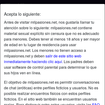
Acepta lo siguiente:
fun2bewith's perfil
Antes de visitar milpasiones.net, nos gustaría llamar tu
atención sobre lo siguiente: milpasiones.net contiene
material sexual explícito sin censura que no es adecuado
para menores. Debes tener al menos 18 años y ser mayor
de edad en tu lugar de residencia para usar
milpasiones.net. Los menores no tienen acceso a
milpasiones.net y deben
salir de este sitio web
inmediatamente haciendo clic aquí.
Los padres deben
usar software de control parental para determinar lo que
sus hijos ven en línea.
El objetivo de milpasiones.net es permitir conversaciones
de chat (eróticas) entre perfiles ficticios y usuarios. No es
posible realizar encuentros físicos con estos perfiles
ficticios. En el sitio web también se encuentran usuarios
star
chat
Agregar
Chatea ahora
reales. Para distinguir entre estos usuarios, visita las
FAQ
.