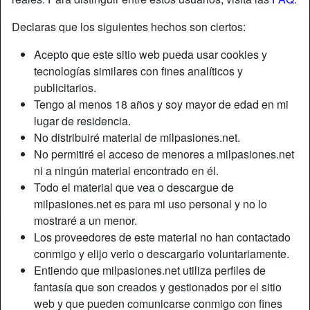
Declaras que los siguientes hechos son ciertos:
Apodo:
Fun2bewith
Acepto que este sitio web pueda usar cookies y
Edad:
48
tecnologías similares con fines analíticos y
País:
España
publicitarios.
Provincia:
Zaragoza
Tengo al menos 18 años y soy mayor de edad en mi
Género:
Mujer
lugar de residencia.
Sexualidad:
Hetero
No distribuiré material de milpasiones.net.
Color de cabello:
Rubio
No permitiré el acceso de menores a milpasiones.net
Afeitado:
Sí
ni a ningún material encontrado en él.
Fumador:
Sí
Todo el material que vea o descargue de
milpasiones.net es para mi uso personal y no lo
mostraré a un menor.
Descripción
person_pin
Los proveedores de este material no han contactado
La clásica mujer de carrera, milf independiente, divorciada,
conmigo y elijo verlo o descargarlo voluntariamente.
guapa, elegante y fogosa. Busco machos guapos y
Entiendo que milpasiones.net utiliza perfiles de
siempre "listos para usar". Soy una mujer libre, mi libertad
fantasía que son creados y gestionados por el sitio
la gané con dificultad y tengo mucha envidia de ella,
web y que pueden comunicarse conmigo con fines